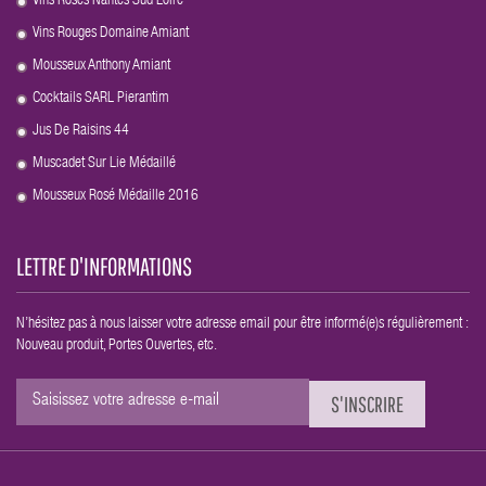
Vins Rosés Nantes Sud Loire
.
Vins Rouges Domaine Amiant
.
Mousseux Anthony Amiant
.
Cocktails SARL Pierantim
.
Jus De Raisins 44
.
Muscadet Sur Lie Médaillé
.
Mousseux Rosé Médaille 2016
.
LETTRE D'INFORMATIONS
N’hésitez pas à nous laisser votre adresse email pour être informé(e)s régulièrement :
Nouveau produit, Portes Ouvertes, etc.
S'INSCRIRE