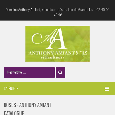
Domaine Anthony Amiant, viticulteur près du Lac de Grand Lieu - 02 40 04
87 49
CATÉGORIE
ROSÉS - ANTHONY AMIANT
CATALOGUE